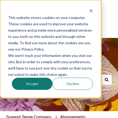
Deutsch
Untermenü für Übersetzungen anzeigen
This website stores cookies on your computer.
These cookies are used to improve your website
experience and provide more personalized services
to you, both on this website and through other
media. To find out more about the cookies we use,
see our Privacy Policy.
We won't track your information when you visit our
site. But in order to comply with your preferences,
Waar kunnen we je mee helpen?
we'll have to use just one tiny cookie so that you're
not asked to make this choice again.
Accept
Decline
Es gibt keine Vorschläge, da das Suchfeld leer ist.
Support Sense Company
Abonnements