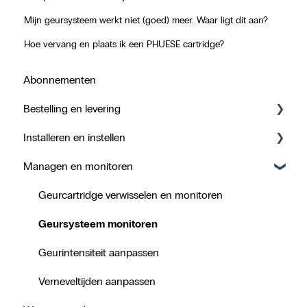
Mijn geursysteem werkt niet (goed) meer. Waar ligt dit aan?
Hoe vervang en plaats ik een PHUESE cartridge?
Abonnementen
Bestelling en levering
Installeren en instellen
Track & Trace
Managen en monitoren
Levering
Geursysteem plaatsen
Pakketgrootte
Mijn PHUESE-account
Geurcartridge verwisselen en monitoren
Mijn Sense-account
Geursysteem monitoren
Mijn Geurportal
Geurintensiteit aanpassen
PHUESE-app
Verneveltijden aanpassen