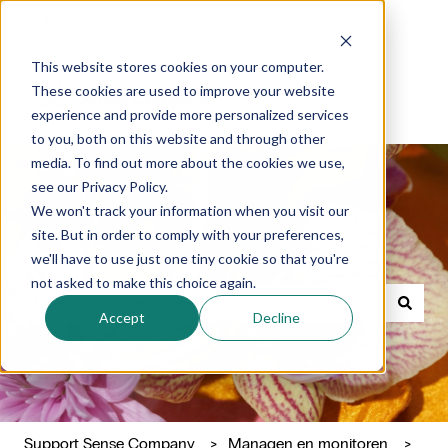
Nederlands
Submenu tonen voor vertalingen
This website stores cookies on your computer.
These cookies are used to improve your website
experience and provide more personalized services
to you, both on this website and through other
media. To find out more about the cookies we use,
see our Privacy Policy.
We won't track your information when you visit our
site. But in order to comply with your preferences,
Waar kunnen we je mee helpen?
we'll have to use just one tiny cookie so that you're
not asked to make this choice again.
Accept
Decline
Er zijn geen suggesties want het zoekveld is leeg.
Support Sense Company
Managen en monitoren