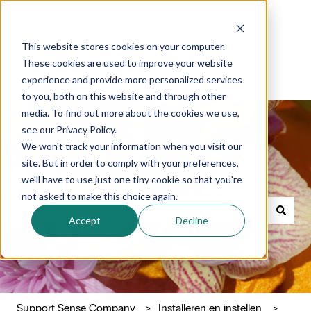
Nederlands
Submenu tonen voor vertalingen
This website stores cookies on your computer.
These cookies are used to improve your website
experience and provide more personalized services
to you, both on this website and through other
media. To find out more about the cookies we use,
see our Privacy Policy.
We won't track your information when you visit our
site. But in order to comply with your preferences,
Waar kunnen we je mee helpen?
we'll have to use just one tiny cookie so that you're
not asked to make this choice again.
Accept
Decline
Er zijn geen suggesties want het zoekveld is leeg.
Support Sense Company
Installeren en instellen