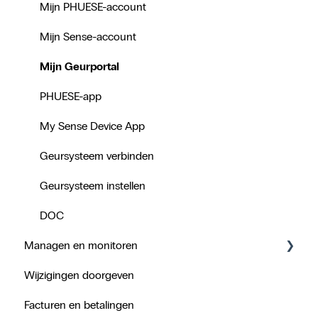
Pakketgrootte
Mijn PHUESE-account
Mijn Sense-account
Mijn Geurportal
PHUESE-app
My Sense Device App
Geursysteem verbinden
Geursysteem instellen
DOC
Managen en monitoren
Wijzigingen doorgeven
Geurcartridge verwisselen en monitoren
Facturen en betalingen
Geursysteem monitoren